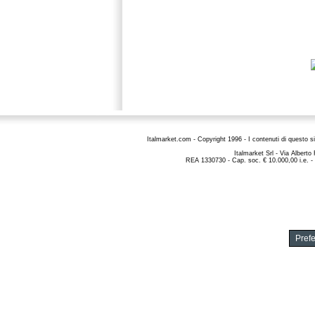
Italmarket.com - Copyright 1996 - I contenuti di questo si
Italmarket Srl - Via Albert
REA 1330730 - Cap. soc. € 10.000,00 i.e. -
Pref