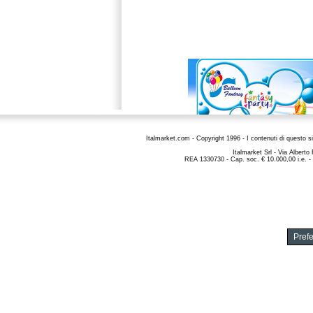
Italmarket.com - Copyright 1996 - I contenuti di questo si
Italmarket Srl - Via Albert
REA 1330730 - Cap. soc. € 10.000,00 i.e. -
Pref