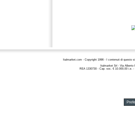
Italmarket.com - Copyright 1996 - I contenuti di questo si
Italmarket Srl - Via Albert
REA 1330730 - Cap. soc. € 10.000,00 i.e. -
Pref