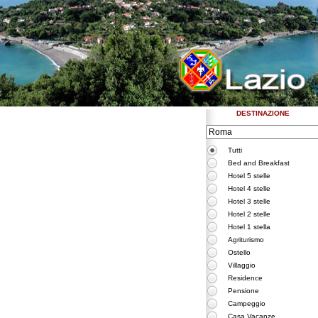
DESTINAZIONE
Tutti
Bed and Breakfast
Hotel 5 stelle
Hotel 4 stelle
Hotel 3 stelle
Hotel 2 stelle
Hotel 1 stella
Agriturismo
Ostello
Villaggio
Residence
Pensione
Campeggio
Casa Vacanze