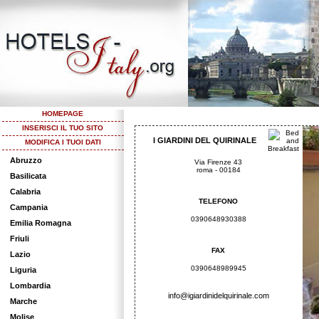
HOMEPAGE
INSERISCI IL TUO SITO
I GIARDINI DEL QUIRINALE
MODIFICA I TUOI DATI
Abruzzo
Via Firenze 43
roma - 00184
Basilicata
Calabria
TELEFONO
Campania
0390648930388
Emilia Romagna
Friuli
FAX
Lazio
0390648989945
Liguria
Lombardia
info@igiardinidelquirinale.com
Marche
Molise