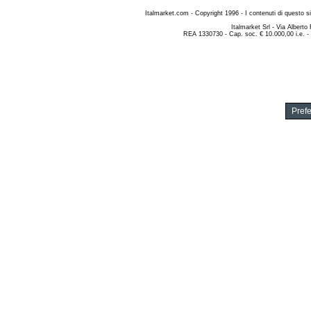
Italmarket.com - Copyright 1996 - I contenuti di questo si
Italmarket Srl - Via Albert
REA 1330730 - Cap. soc. € 10.000,00 i.e. -
Pref