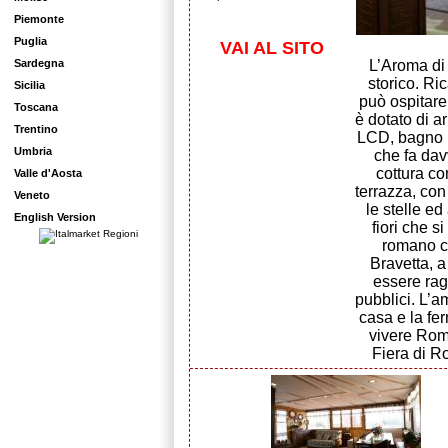
Piemonte
Puglia
VAI AL SITO
Sardegna
L’Aroma di
storico. Ri
Sicilia
può ospitare 
Toscana
è dotato di a
Trentino
LCD, bagno p
Umbria
che fa davv
cottura co
Valle d'Aosta
terrazza, con
Veneto
le stelle ed
English Version
fiori che s
romano c
Bravetta, 
essere rag
pubblici. L’a
casa e la fe
vivere Rom
Fiera di R