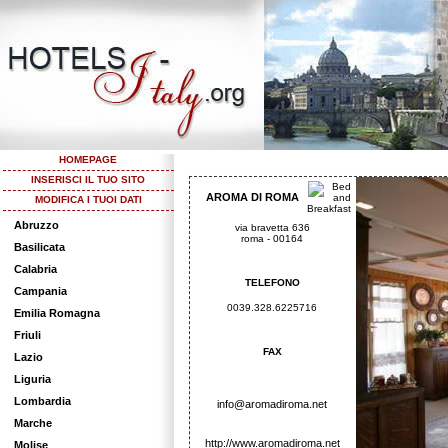
HOMEPAGE
INSERISCI IL TUO SITO
AROMA DI ROMA
MODIFICA I TUOI DATI
Abruzzo
via bravetta 636
roma - 00164
Basilicata
Calabria
TELEFONO
Campania
0039.328.6225716
Emilia Romagna
Friuli
FAX
Lazio
Liguria
Lombardia
info@aromadiroma.net
Marche
http://www.aromadiroma.net
Molise